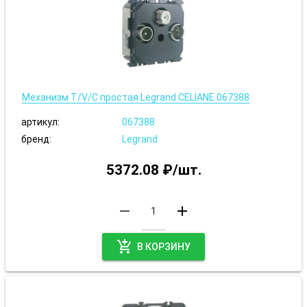
Механизм T/V/С простая Legrand CELIANE 067388
артикул:
067388
бренд:
Legrand
5372.08 ₽/шт.
remove
add
add_shopping_cart
В КОРЗИНУ