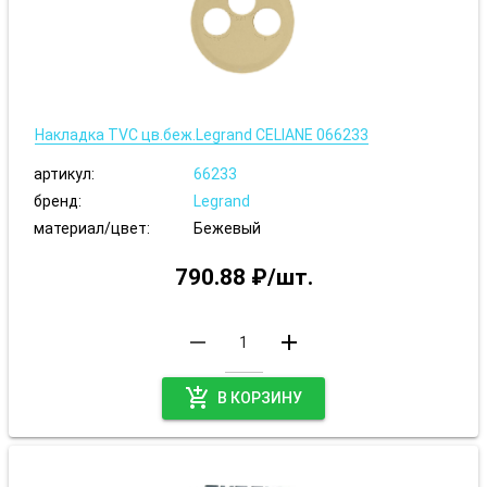
Накладка TVС цв.беж.Legrand CELIANE 066233
артикул:
66233
бренд:
Legrand
материал/цвет:
Бежевый
790.88 ₽/шт.
remove
add
add_shopping_cart
В КОРЗИНУ