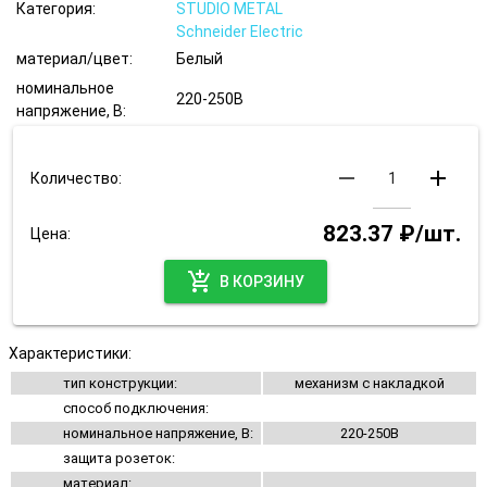
Категория:
STUDIO METAL
Schneider Electric
материал/цвет:
Белый
номинальное
220-250В
напряжение, В:
remove
add
Количество:
823.37 ₽/шт.
Цена:
add_shopping_cart
В КОРЗИНУ
Характеристики:
тип конструкции:
механизм с накладкой
способ подключения:
номинальное напряжение, В:
220-250В
защита розеток:
материал: