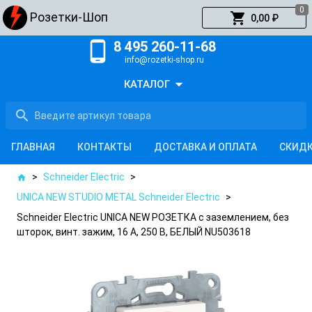
0
shopping_cart
Розетки-Шоп
0,00 ₽
phone_android
8 495 260-11-68
info@rozetki-shop.ru
arrow_drop_down
КАТАЛОГ
search
ГЛАВНАЯ
КОНТАКТЫ
ДОСТАВКА И ОПЛАТА
СКИД
>
Schneider Electric
>
home
UNICA NEW STUDIO METAL Schneider Electric
>
Schneider Electric UNICA NEW РОЗЕТКА с заземлением, без
шторок, винт. зажим, 16 А, 250 В, БЕЛЫЙ NU503618