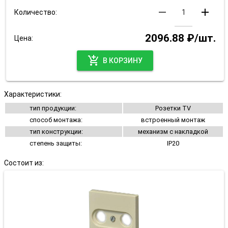
remove
add
Количество:
2096.88 ₽/шт.
Цена:
add_shopping_cart
В КОРЗИНУ
Характеристики:
тип продукции:
Розетки TV
способ монтажа:
встроенный монтаж
тип конструкции:
механизм с накладкой
степень защиты:
IP20
Состоит из: