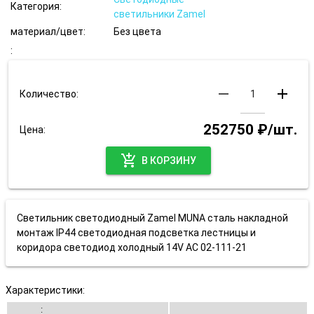
Категория:
светильники Zamel
материал/цвет:
Без цвета
:
remove
add
Количество:
252750 ₽/шт.
Цена:
add_shopping_cart
В КОРЗИНУ
Светильник светодиодный Zamel MUNA сталь накладной
монтаж IP44 светодиодная подсветка лестницы и
коридора светодиод холодный 14V AC 02-111-21
Характеристики:
: