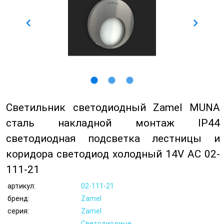
chevron_left
chevron_right
lens
lens
lens
Светильник светодиодный Zamel MUNA
сталь накладной монтаж IP44
светодиодная подсветка лестницы и
коридора светодиод холодный 14V AC 02-
111-21
артикул:
02-111-21
бренд:
Zamel
серия:
Zamel
Светодиодные