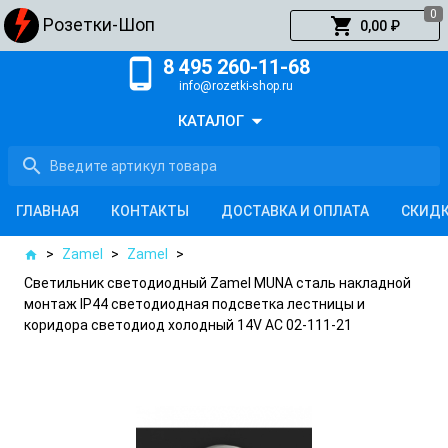
0
shopping_cart
Розетки-Шоп
0,00 ₽
phone_android
8 495 260-11-68
info@rozetki-shop.ru
arrow_drop_down
КАТАЛОГ
search
ГЛАВНАЯ
КОНТАКТЫ
ДОСТАВКА И ОПЛАТА
СКИД
>
Zamel
>
Zamel
>
home
Светильник светодиодный Zamel MUNA сталь накладной
монтаж IP44 светодиодная подсветка лестницы и
коридора светодиод холодный 14V AC 02-111-21