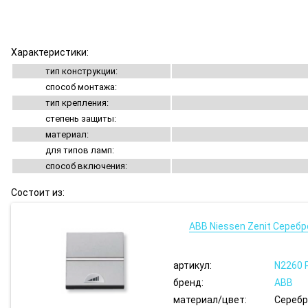
Характеристики:
тип конструкции:
способ монтажа:
тип крепления:
степень защиты:
материал:
для типов ламп:
способ включения:
Состоит из:
ABB Niessen Zenit Сереб
артикул:
N2260 
бренд:
ABB
материал/цвет:
Сереб