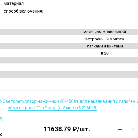
материал:
способ включения:
механизм с накладкой
встроенный монтаж
лапками и винтами
IP20
ро Светорегулятор нажимной 40-450вт для накаливания и галоген.
обмот. транс. 12в 2 мод (с 2 мест) N2260 PL
PL
11638.79 ₽/шт.
remove
ро