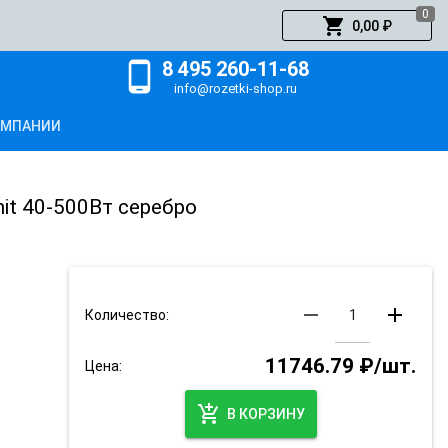
0
shopping_cart
0,00 ₽
8 495 260-11-68
phone_android
info@rozetki-shop.ru
ОМПАНИИ
it 40-500Вт серебро
remove
add
Количество:
11746.79 ₽/шт.
Цена:
add_shopping_cart
В КОРЗИНУ