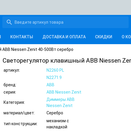
search
Я
КОНТАКТЫ
ДОСТАВКА И ОПЛАТА
СКИДКИ
О К
 ABB Niessen Zenit 40-500Вт серебро
Светорегулятор клавишный ABB Niessen Zen
артикул:
N2260 PL
N2271.9
бренд:
ABB
серия:
ABB Niessen Zenit
Диммеры ABB
Категория:
Niessen Zenit
материал/цвет:
Серебро
механизм с
тип конструкции:
накладкой