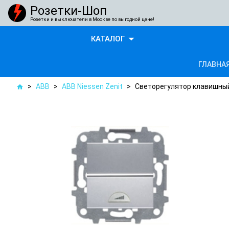
Розетки-Шоп
Розетки и выключатели в Москве по выгодной цене!
arrow_drop_down
КАТАЛОГ
ГЛАВНА
>
ABB
>
ABB Niessen Zenit
>
Светорегулятор клавишный
home