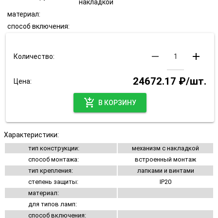
накладкой
материал:
способ включения:
remove
add
Количество:
24672.17 ₽/шт.
Цена:
add_shopping_cart
В КОРЗИНУ
Характеристики:
тип конструкции:
механизм с накладкой
способ монтажа:
встроенный монтаж
тип крепления:
лапками и винтами
степень защиты:
IP20
материал:
для типов ламп:
способ включения: