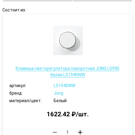
Состоит из:
Клавиша светорегулятора поворотная JUNG LS990
белая LS1940WW
артикул:
LS1940WW
бренд:
Jung
материал/цвет:
Белый
1622.42 ₽/шт.
remove
add