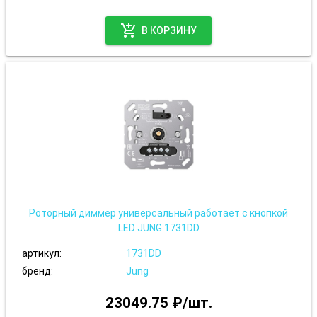
add_shopping_cart
В КОРЗИНУ
Роторный диммер универсальный работает с кнопкой
LED JUNG 1731DD
артикул:
1731DD
бренд:
Jung
23049.75 ₽/шт.