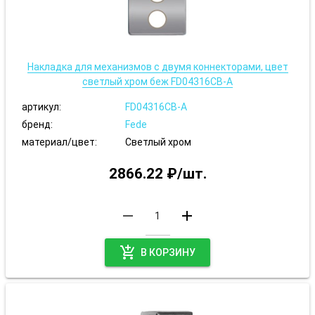
Накладка для механизмов с двумя коннекторами, цвет
светлый хром беж FD04316CB-A
артикул:
FD04316CB-A
бренд:
Fede
материал/цвет:
Светлый хром
2866.22 ₽/шт.
remove
add
add_shopping_cart
В КОРЗИНУ