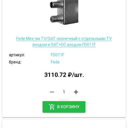
Fede Мех-зм TV/SAT оконечный с отдельными TV
входом и SAT+DC входом FD011F
артикул:
FD011F
бренд:
Fede
3110.72 ₽/шт.
remove
add
add_shopping_cart
В КОРЗИНУ