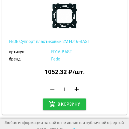
FEDE Суппорт пластиковый 2М FD16-BAST
артикул:
FD16-BAST
бренд:
Fede
1052.32 ₽/шт.
remove
add
add_shopping_cart
В КОРЗИНУ
Любая информация на сайте не является публичной офертой.