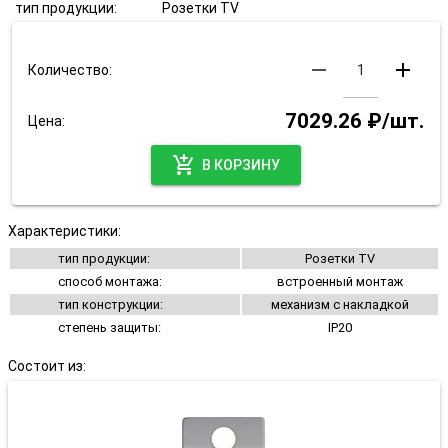
тип продукции:
Розетки TV
remove
add
Количество:
7029.26 ₽/шт.
Цена:
add_shopping_cart
В КОРЗИНУ
Характеристики:
тип продукции:
Розетки TV
способ монтажа:
встроенный монтаж
тип конструкции:
механизм с накладкой
степень защиты:
IP20
Состоит из: