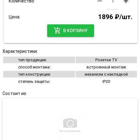
remove
add
Количество:
1896 ₽/шт.
Цена:
add_shopping_cart
В КОРЗИНУ
Характеристики:
тип продукции:
Розетки TV
способ монтажа:
встроенный монтаж
тип конструкции:
механизм с накладкой
степень защиты:
IP20
Состоит из: