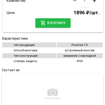
remove
add
Количество:
1896 ₽/шт.
Цена:
add_shopping_cart
В КОРЗИНУ
Характеристики:
тип продукции:
Розетки TV
способ монтажа:
встроенный монтаж
тип конструкции:
механизм с накладкой
степень защиты:
IP20
Состоит из: