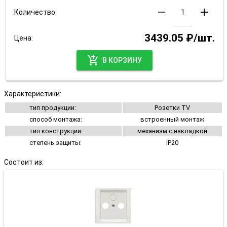
remove
add
Количество:
3439.05 ₽/шт.
Цена:
add_shopping_cart
В КОРЗИНУ
Характеристики:
тип продукции:
Розетки TV
способ монтажа:
встроенный монтаж
тип конструкции:
механизм с накладкой
степень защиты:
IP20
Состоит из: