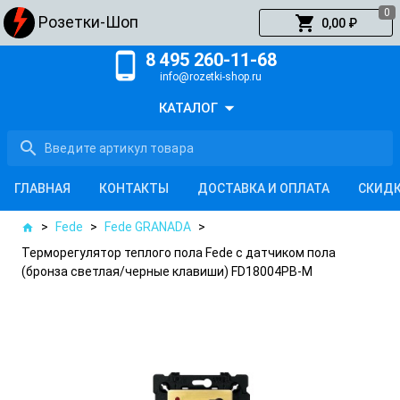
0
shopping_cart
Розетки-Шоп
0,00 ₽
phone_android
8 495 260-11-68
info@rozetki-shop.ru
arrow_drop_down
КАТАЛОГ
search
ГЛАВНАЯ
КОНТАКТЫ
ДОСТАВКА И ОПЛАТА
СКИД
>
Fede
>
Fede GRANADA
>
home
Терморегулятор теплого пола Fede с датчиком пола
(бронза светлая/черные клавиши) FD18004PB-M