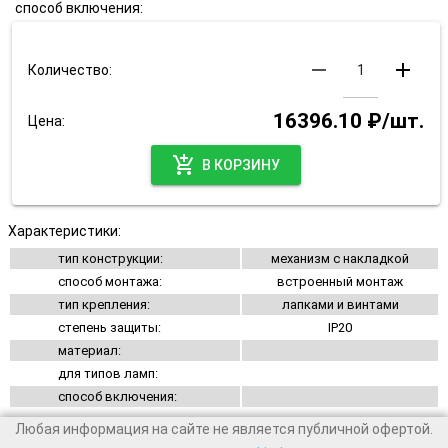
способ включения:
remove
add
Количество:
16396.10 ₽/шт.
Цена:
add_shopping_cart
В КОРЗИНУ
Характеристики:
тип конструкции:
механизм с накладкой
способ монтажа:
встроенный монтаж
тип крепления:
лапками и винтами
степень защиты:
IP20
материал:
для типов ламп:
способ включения:
Любая информация на сайте не является публичной офертой.