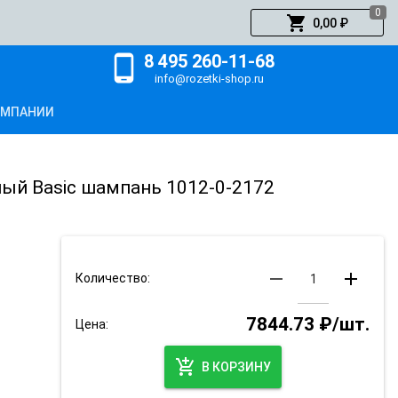
0
shopping_cart
0,00 ₽
8 495 260-11-68
phone_android
info@rozetki-shop.ru
ОМПАНИИ
ый Basic шампань 1012-0-2172
remove
add
Количество:
7844.73 ₽/шт.
Цена:
add_shopping_cart
В КОРЗИНУ