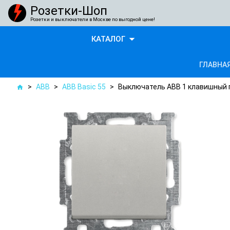
Розетки-Шоп
Розетки и выключатели в Москве по выгодной цене!
arrow_drop_down
КАТАЛОГ
ГЛАВНА
>
ABB
>
ABB Basic 55
>
Выключатель ABB 1 клавишный 
home