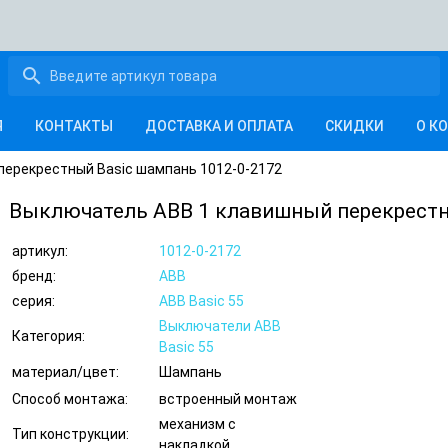
search
Я
КОНТАКТЫ
ДОСТАВКА И ОПЛАТА
СКИДКИ
О К
перекрестный Basic шампань 1012-0-2172
Выключатель ABB 1 клавишный перекрестн
артикул:
1012-0-2172
бренд:
ABB
серия:
ABB Basic 55
Выключатели ABB
Категория:
Basic 55
материал/цвет:
Шампань
Способ монтажа:
встроенный монтаж
механизм с
Тип конструкции:
накладкой