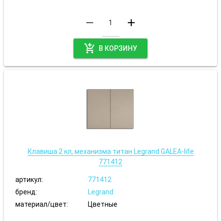
remove
add
add_shopping_cart
В КОРЗИНУ
Клавиша 2 кл, механизма титан Legrand GALEA-life
771412
артикул:
771412
бренд:
Legrand
материал/цвет:
Цветные