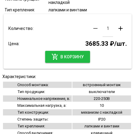
накладкой
Тип крепления:
лапками и винтами
remove
add
Количество:
3685.33 ₽/шт.
Цена:
add_shopping_cart
В КОРЗИНУ
Характеристики:
Способ монтажа:
встроенный монтаж
Тип продукции:
выключатели
Номинальное напряжение, в:
220-250В
Максимальная нагрузка, а:
10
Тип конструкции:
механизм с накладкой
Степень защиты:
IP20
Тип крепления:
лапками и винтами
Способ включения:
клавишный