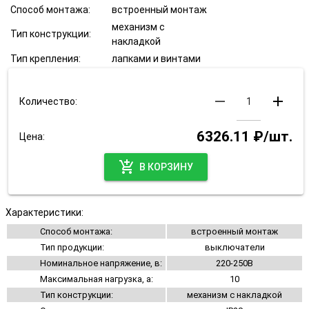
Способ монтажа:
встроенный монтаж
механизм с
Тип конструкции:
накладкой
Тип крепления:
лапками и винтами
remove
add
Количество:
6326.11 ₽/шт.
Цена:
add_shopping_cart
В КОРЗИНУ
Характеристики:
Способ монтажа:
встроенный монтаж
Тип продукции:
выключатели
Номинальное напряжение, в:
220-250В
Максимальная нагрузка, а:
10
Тип конструкции:
механизм с накладкой