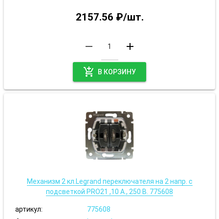
2157.56 ₽/шт.
remove
add
add_shopping_cart
В КОРЗИНУ
Механизм 2 кл.Legrand переключателя на 2 напр. с
подсветкой PRO21 ,10 А., 250 В. 775608
артикул:
775608