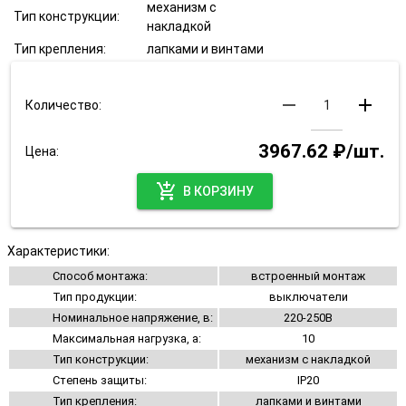
механизм с
Тип конструкции:
накладкой
Тип крепления:
лапками и винтами
remove
add
Количество:
3967.62 ₽/шт.
Цена:
add_shopping_cart
В КОРЗИНУ
Характеристики:
Способ монтажа:
встроенный монтаж
Тип продукции:
выключатели
Номинальное напряжение, в:
220-250В
Максимальная нагрузка, а:
10
Тип конструкции:
механизм с накладкой
Степень защиты:
IP20
Тип крепления:
лапками и винтами