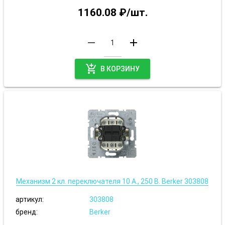
1160.08 ₽/шт.
remove
add
add_shopping_cart
В КОРЗИНУ
Механизм 2 кл. переключателя 10 А., 250 В. Berker 303808
артикул:
303808
бренд:
Berker