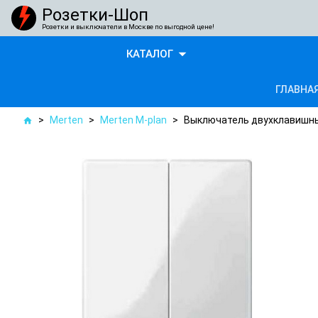
Розетки-Шоп
Розетки и выключатели в Москве по выгодной цене!
arrow_drop_down
КАТАЛОГ
ГЛАВНА
>
Merten
>
Merten M-plan
>
Выключатель двухклавишны
home