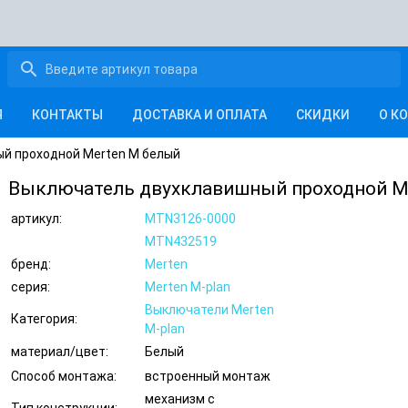
search
Я
КОНТАКТЫ
ДОСТАВКА И ОПЛАТА
СКИДКИ
О К
й проходной Merten M белый
Выключатель двухклавишный проходной M
артикул:
MTN3126-0000
MTN432519
бренд:
Merten
серия:
Merten M-plan
Выключатели Merten
Категория:
M-plan
материал/цвет:
Белый
Способ монтажа:
встроенный монтаж
механизм с