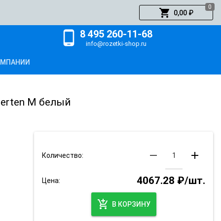
0
shopping_cart
0,00 ₽
8 495 260-11-68
phone_android
info@rozetki-shop.ru
ОМПАНИИ
erten M белый
remove
add
Количество:
4067.28 ₽/шт.
Цена:
add_shopping_cart
В КОРЗИНУ