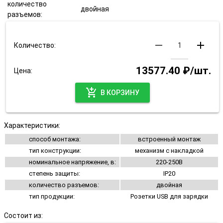
количество
двойная
разъемов:
remove
add
Количество:
13577.40 ₽/шт.
Цена:
add_shopping_cart
В КОРЗИНУ
Характеристики:
способ монтажа:
встроенный монтаж
тип конструкции:
механизм с накладкой
номинальное напряжение, в:
220-250В
степень защиты:
IP20
количество разъемов:
двойная
тип продукции:
Розетки USB для зарядки
Состоит из: