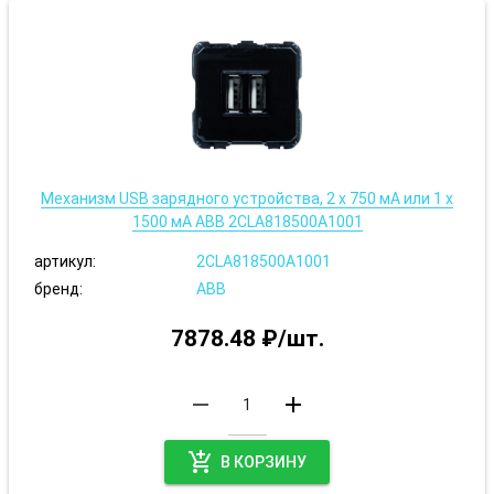
Механизм USB зарядного устройства, 2 x 750 мА или 1 х
1500 мА ABB 2CLA818500A1001
артикул:
2CLA818500A1001
бренд:
ABB
7878.48 ₽/шт.
remove
add
add_shopping_cart
В КОРЗИНУ