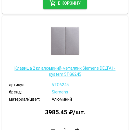
add_shopping_cart
В КОРЗИНУ
Клавиша 2 кл алюминий-металлик Siemens DELTA i -
system 5TG6245
артикул:
5TG6245
бренд:
Siemens
материал/цвет:
Алюминий
3985.45 ₽/шт.
remove
add