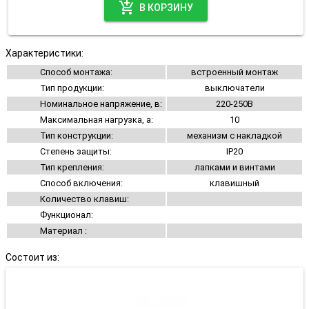
add_shopping_cart
В КОРЗИНУ
Характеристики:
Способ монтажа:
встроенный монтаж
Тип продукции:
выключатели
Номинальное напряжение, в:
220-250В
Максимальная нагрузка, а:
10
Тип конструкции:
механизм с накладкой
Степень защиты:
IP20
Тип крепления:
лапками и винтами
Способ включения:
клавишный
Количество клавиш:
Функционал:
Материал :
Состоит из: