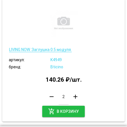
LIVING NOW. Заглушка 0.5 модуля.
артикул:
K4949
бренд:
Bticino
140.26 ₽/шт.
remove
add
add_shopping_cart
В КОРЗИНУ