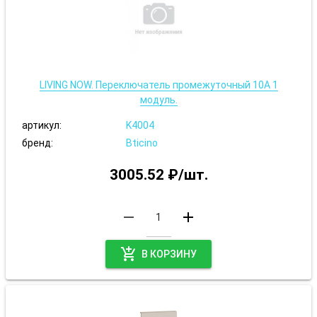
LIVING NOW. Переключатель промежуточный 10А 1
модуль.
артикул:
K4004
бренд:
Bticino
3005.52 ₽/шт.
remove
add
add_shopping_cart
В КОРЗИНУ