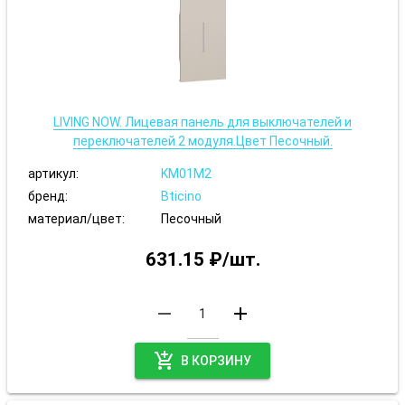
LIVING NOW. Лицевая панель для выключателей и
переключателей 2 модуля.Цвет Песочный.
артикул:
KM01M2
бренд:
Bticino
материал/цвет:
Песочный
631.15 ₽/шт.
remove
add
add_shopping_cart
В КОРЗИНУ