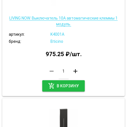
LIVING NOW. Выключатель 10А автоматические клеммы 1
модуль.
артикул:
K4001A
бренд:
Bticino
975.25 ₽/шт.
remove
add
add_shopping_cart
В КОРЗИНУ