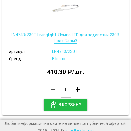
LN4743/230T Livinglight. Лампа LED для подсветки 230В.
Цвет Белый
артикул:
LN4743/230T
бренд:
Bticino
410.30 ₽/шт.
remove
add
add_shopping_cart
В КОРЗИНУ
Любая информация на сайте не является публичной офертой.
rozetki-shop.ru
2019
- 2026
©