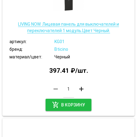
LIVING NOW. Лицевая панель для выключателей и
переключателей 1 модуль.Цвет Черный.
артикул:
KG01
бренд:
Bticino
материал/цвет:
Черный
397.41 ₽/шт.
remove
add
add_shopping_cart
В КОРЗИНУ