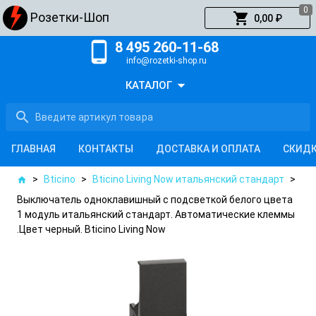
0
shopping_cart
Розетки-Шоп
0,00 ₽
phone_android
8 495 260-11-68
info@rozetki-shop.ru
arrow_drop_down
КАТАЛОГ
search
ГЛАВНАЯ
КОНТАКТЫ
ДОСТАВКА И ОПЛАТА
СКИД
>
Bticino
>
Bticino Living Now итальянский стандарт
>
home
Выключатель одноклавишный с подсветкой белого цвета
1 модуль итальянский стандарт. Автоматические клеммы
.Цвет черный. Bticino Living Now