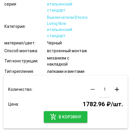
серия:
итальянский
стандарт
Выключатели Bticino
Living Now
Категория:
итальянский
стандарт
материал/цвет:
Черный
Способ монтажа:
встроенный монтаж
механизм с
Тип конструкции:
накладкой
Тип крепления:
лапками и винтами
remove
add
Количество:
1782.96 ₽/шт.
Цена:
add_shopping_cart
В КОРЗИНУ