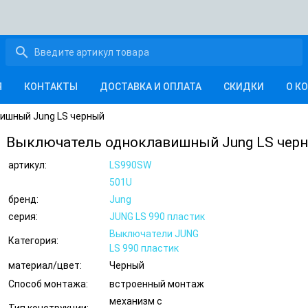
search
Я
КОНТАКТЫ
ДОСТАВКА И ОПЛАТА
СКИДКИ
О К
ишный Jung LS черный
Выключатель одноклавишный Jung LS чер
артикул:
LS990SW
501U
бренд:
Jung
серия:
JUNG LS 990 пластик
Выключатели JUNG
Категория:
LS 990 пластик
материал/цвет:
Черный
Способ монтажа:
встроенный монтаж
механизм с