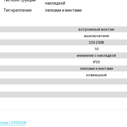
Тип конструкции:
накладкой
Тип крепления:
лапками и винтами
встроенный монтаж
выключатели
220-250В
10
механизм с накладкой
IP20
лапками и винтами
клавишный
ерная LS990SW