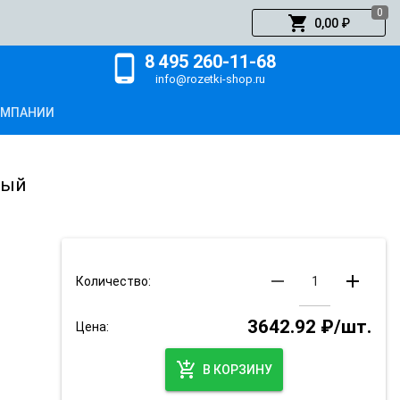
0
shopping_cart
0,00 ₽
8 495 260-11-68
phone_android
info@rozetki-shop.ru
ОМПАНИИ
ный
remove
add
Количество:
3642.92 ₽/шт.
Цена:
add_shopping_cart
В КОРЗИНУ