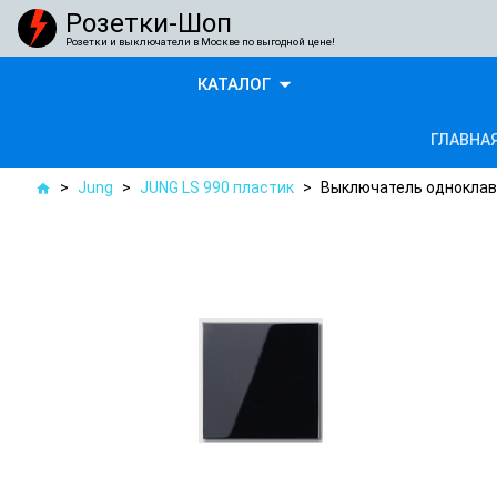
Розетки-Шоп
Розетки и выключатели в Москве по выгодной цене!
arrow_drop_down
КАТАЛОГ
ГЛАВНА
>
Jung
>
JUNG LS 990 пластик
>
Выключатель одноклав
home