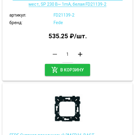
мест, SP 230 В~ 1mA, белая FD21139-2
артикул:
FD21139-2
бренд:
Fede
535.25 ₽/шт.
remove
add
add_shopping_cart
В КОРЗИНУ