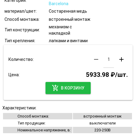
Категория:
Barcelona
материал/цвет:
Состаренная медь
Способ монтажа:
встроенный монтаж
механизм с
Тип конструкции:
накладкой
Тип крепления:
лапками и винтами
remove
add
Количество:
5933.98 ₽/шт.
Цена:
add_shopping_cart
В КОРЗИНУ
Характеристики:
Способ монтажа:
встроенный монтаж
Тип продукции:
выключатели
Номинальное напряжение, в:
220-250В