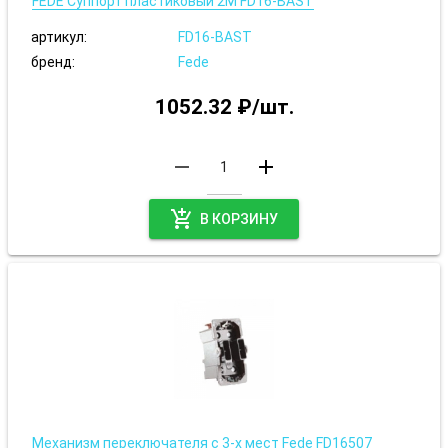
FEDE Суппорт пластиковый 2М FD16-BAST
артикул:
FD16-BAST
бренд:
Fede
1052.32 ₽/шт.
remove
add
add_shopping_cart
В КОРЗИНУ
Механизм переключателя с 3-х мест Fede FD16507