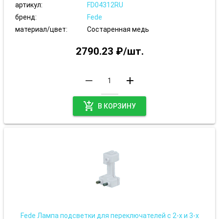
артикул:
FD04312RU
бренд:
Fede
материал/цвет:
Состаренная медь
2790.23 ₽/шт.
remove
add
add_shopping_cart
В КОРЗИНУ
Fede Лампа подсветки для переключателей с 2-х и 3-х