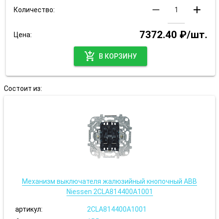
remove
add
Количество:
7372.40 ₽/шт.
Цена:
add_shopping_cart
В КОРЗИНУ
Состоит из:
Механизм выключателя жалюзийный кнопочный ABB
Niessen 2CLA814400A1001
артикул:
2CLA814400A1001