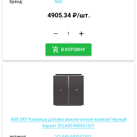
бренд:
ABB
4905.34 ₽/шт.
remove
add
add_shopping_cart
В КОРЗИНУ
ABB SKY Клавиша для мех выключателя жалюзи Чёрный
бархат 2CLA854400A1501
артикул:
2CLA854400A1501