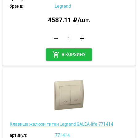
бренд:
Legrand
4587.11 ₽/шт.
remove
add
add_shopping_cart
В КОРЗИНУ
Клавиша жалюзи титан Legrand GALEA-life 771414
артикул:
771414