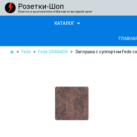
Розетки-Шоп
Розетки и выключатели в Москве по выгодной цене!
arrow_drop_down
КАТАЛОГ
ГЛАВНА
>
Fede
>
Fede GRANADA
>
Заглушка с суппортом Fede 
home