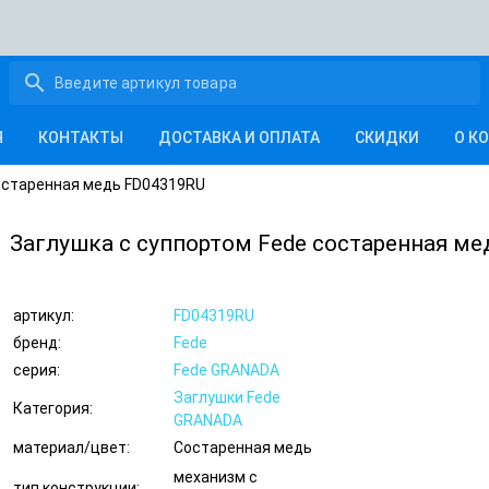
search
Я
КОНТАКТЫ
ДОСТАВКА И ОПЛАТА
СКИДКИ
О К
состаренная медь FD04319RU
Заглушка с суппортом Fede состаренная м
артикул:
FD04319RU
бренд:
Fede
серия:
Fede GRANADA
Заглушки Fede
Категория:
GRANADA
материал/цвет:
Состаренная медь
механизм с
тип конструкции: