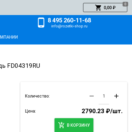
0
shopping_cart
0,00 ₽
8 495 260-11-68
phone_android
info@rozetki-shop.ru
ОМПАНИИ
едь FD04319RU
remove
add
Количество:
2790.23 ₽/шт.
Цена:
add_shopping_cart
В КОРЗИНУ