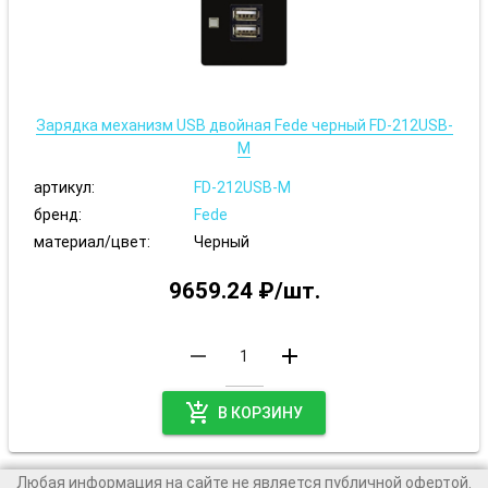
Зарядка механизм USB двойная Fede черный FD-212USB-
M
артикул:
FD-212USB-M
бренд:
Fede
материал/цвет:
Черный
9659.24 ₽/шт.
remove
add
add_shopping_cart
В КОРЗИНУ
Любая информация на сайте не является публичной офертой.