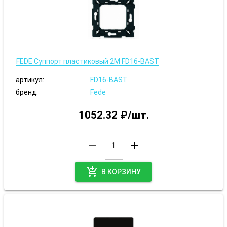
FEDE Суппорт пластиковый 2М FD16-BAST
артикул:
FD16-BAST
бренд:
Fede
1052.32 ₽/шт.
remove
add
add_shopping_cart
В КОРЗИНУ