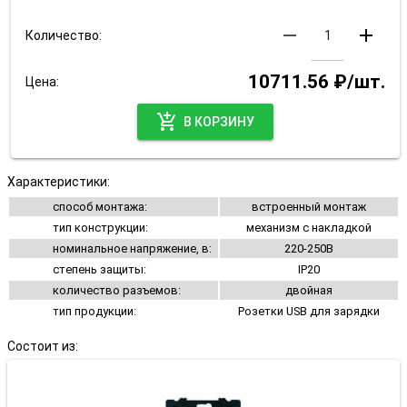
remove
add
Количество:
10711.56 ₽/шт.
Цена:
add_shopping_cart
В КОРЗИНУ
Характеристики:
способ монтажа:
встроенный монтаж
тип конструкции:
механизм с накладкой
номинальное напряжение, в:
220-250В
степень защиты:
IP20
количество разъемов:
двойная
тип продукции:
Розетки USB для зарядки
Состоит из: